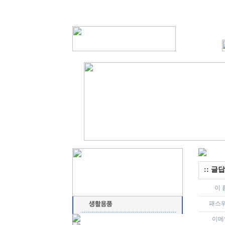
:: 글답
이 
패스
이메